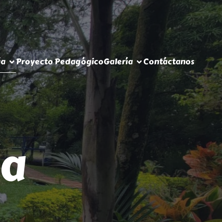
ía
Proyecto Pedagógico
Galería
Contáctanos
ía